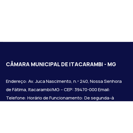
CÂMARA MUNICIPAL DE ITACARAMBI - MG
Endereço: Av. Juca Nascimento, n.º 240, Nossa Senhora
de Fátima, Itacarambi/MG – CEP: 39470-000 Email:
Telefone: Horário de Funcionamento: De segunda-à
sexta-feira das 07:30 às 18:00 Dia e horários das sessões:
:
Institucional