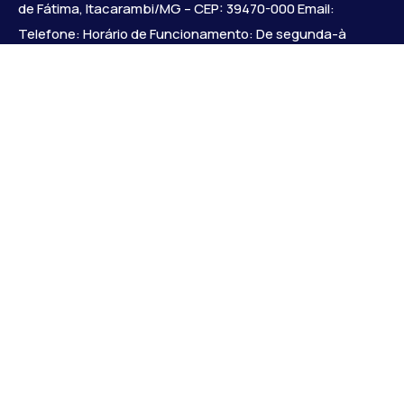
de Fátima, Itacarambi/MG – CEP: 39470-000 Email:
Telefone: Horário de Funcionamento: De segunda-à
sexta-feira das 07:30 às 18:00 Dia e horários das sessões:
:
Institucional
Legislativo
Notícias
Transparência
Diário Oficial
Mapa do Site
Links Uteis