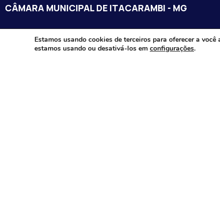
CÂMARA MUNICIPAL DE ITACARAMBI - MG
Endereço: Av. Juca Nascimento, n.º 240, Nossa Senhora de Fát
Estamos usando cookies de terceiros para oferecer a você 
estamos usando ou desativá-los em
configurações
.
Itacarambi/MG – CEP: 39470-000
Email:
Telefone:
Horário de Funcionamento: De segunda-à sexta-feira das 07:3
18:00
Dia e horários das sessões: :