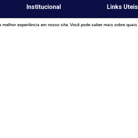
Institucional
Links Utei
Legislativo
ima,
Prefeitura de 
a melhor experiência em nosso site. Você pode saber mais sobre quais
Notícias
Governo do E
Transparência
Minas
Diário Oficial
TJ-MG
Mapa do Site
MP-MG
0 às