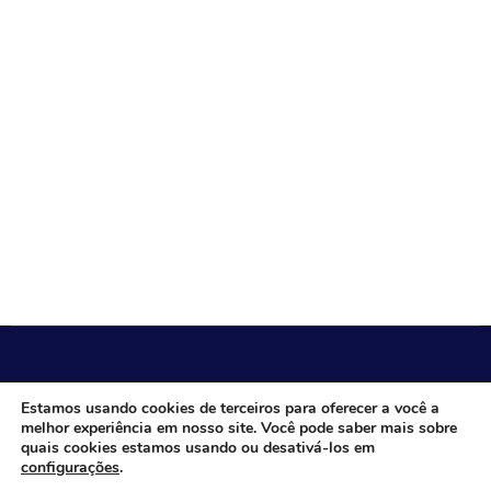
CÂMARA MUNICIPAL DE ITACARAMBI - MG
Estamos usando cookies de terceiros para oferecer a você a
melhor experiência em nosso site. Você pode saber mais sobre
quais cookies estamos usando ou desativá-los em
configurações
.
Endereço: Av. Juca Nascimento, n.º 240, Nossa Senhora