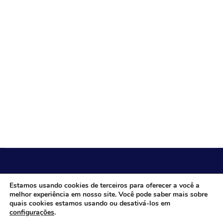
CÂMARA MUNICIPAL DE ITACARAMBI - MG
Estamos usando cookies de terceiros para oferecer a você a
melhor experiência em nosso site. Você pode saber mais sobre
quais cookies estamos usando ou desativá-los em
configurações
.
Endereço: Av. Juca Nascimento, n.º 240, Nossa Senhora