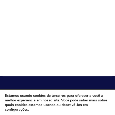
CÂMARA MUNICIPAL DE ITACARAMBI - MG
Estamos usando cookies de terceiros para oferecer a você a
melhor experiência em nosso site. Você pode saber mais sobre
quais cookies estamos usando ou desativá-los em
configurações
.
Endereço: Av. Juca Nascimento, n.º 240, Nossa Senhora