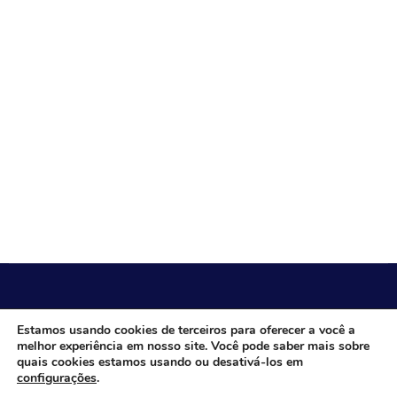
CÂMARA MUNICIPAL DE ITACARAMBI - MG
Estamos usando cookies de terceiros para oferecer a você a
melhor experiência em nosso site. Você pode saber mais sobre
quais cookies estamos usando ou desativá-los em
configurações
.
Endereço: Av. Juca Nascimento, n.º 240, Nossa Senhora