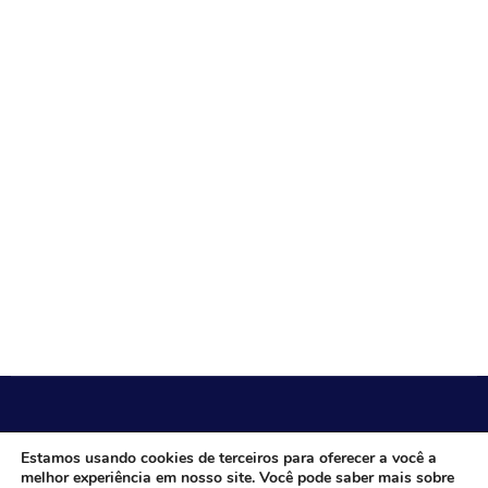
CÂMARA MUNICIPAL DE ITACARAMBI - MG
Estamos usando cookies de terceiros para oferecer a você a
melhor experiência em nosso site. Você pode saber mais sobre