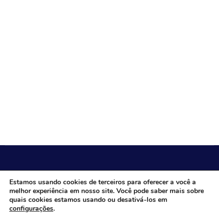
CÂMARA MUNICIPAL DE ITACARAMBI - MG
Estamos usando cookies de terceiros para oferecer a você a
melhor experiência em nosso site. Você pode saber mais sobre
quais cookies estamos usando ou desativá-los em
configurações
.
Endereço: Av. Juca Nascimento, n.º 240, Nossa Senhora