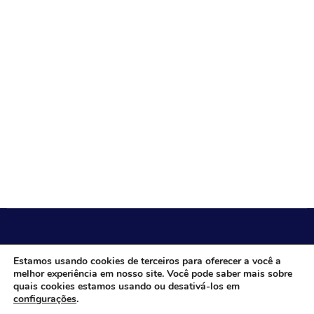
CÂMARA MUNICIPAL DE ITACARAMBI - MG
Estamos usando cookies de terceiros para oferecer a você a
melhor experiência em nosso site. Você pode saber mais sobre
quais cookies estamos usando ou desativá-los em
configurações
.
Endereço: Av. Juca Nascimento, n.º 240, Nossa Senhora