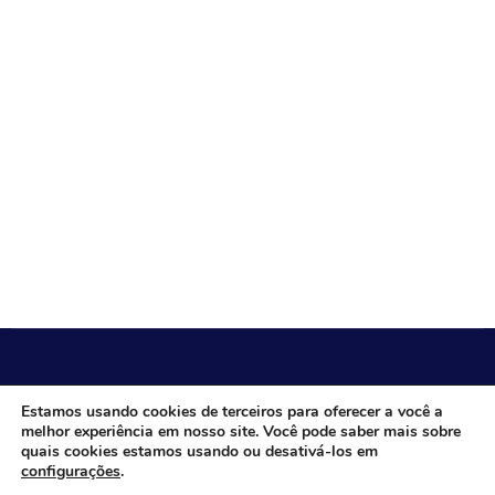
CÂMARA MUNICIPAL DE ITACARAMBI - MG
Estamos usando cookies de terceiros para oferecer a você a
melhor experiência em nosso site. Você pode saber mais sobre
quais cookies estamos usando ou desativá-los em
configurações
.
Endereço: Av. Juca Nascimento, n.º 240, Nossa Senhora