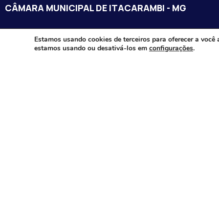
CÂMARA MUNICIPAL DE ITACARAMBI - MG
Endereço: Av. Juca Nascimento, n.º 240, Nossa Senhora de Fát
Estamos usando cookies de terceiros para oferecer a você 
estamos usando ou desativá-los em
configurações
.
Itacarambi/MG – CEP: 39470-000
Email:
Telefone:
Horário de Funcionamento: De segunda-à sexta-feira das 07:3
18:00
Dia e horários das sessões: :