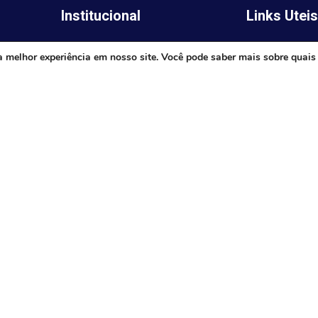
Institucional
Links Utei
Legislativo
ima,
Prefeitura de 
a melhor experiência em nosso site. Você pode saber mais sobre quais
Notícias
Governo do E
Transparência
Minas
Diário Oficial
TJ-MG
Mapa do Site
MP-MG
0 às