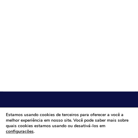
CÂMARA MUNICIPAL DE ITACARAMBI - MG
Estamos usando cookies de terceiros para oferecer a você a
melhor experiência em nosso site. Você pode saber mais sobre
quais cookies estamos usando ou desativá-los em
configurações
.
Endereço: Av. Juca Nascimento, n.º 240, Nossa Senhora