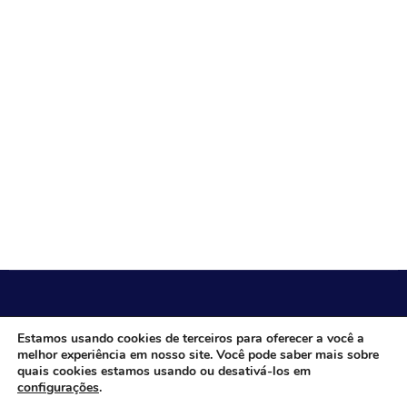
CÂMARA MUNICIPAL DE ITACARAMBI - MG
Estamos usando cookies de terceiros para oferecer a você a
melhor experiência em nosso site. Você pode saber mais sobre
quais cookies estamos usando ou desativá-los em
configurações
.
Endereço: Av. Juca Nascimento, n.º 240, Nossa Senhora