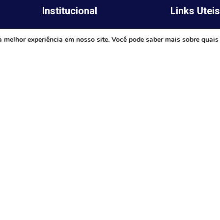
Institucional
Links Utei
Legislativo
ima,
Prefeitura de 
a melhor experiência em nosso site. Você pode saber mais sobre quais
Notícias
Governo do E
Transparência
Minas
Diário Oficial
TJ-MG
Mapa do Site
MP-MG
0 às