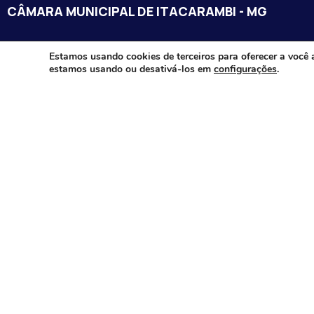
CÂMARA MUNICIPAL DE ITACARAMBI - MG
Endereço: Av. Juca Nascimento, n.º 240, Nossa Senhora de Fát
Estamos usando cookies de terceiros para oferecer a você 
estamos usando ou desativá-los em
configurações
.
Itacarambi/MG – CEP: 39470-000
Email:
Telefone:
Horário de Funcionamento: De segunda-à sexta-feira das 07:3
18:00
Dia e horários das sessões: :