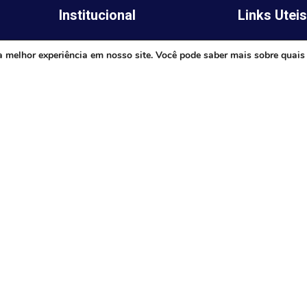
Institucional
Links Utei
Legislativo
ima,
Prefeitura de 
a melhor experiência em nosso site. Você pode saber mais sobre quais
Notícias
Governo do E
Transparência
Minas
Diário Oficial
TJ-MG
Mapa do Site
MP-MG
0 às