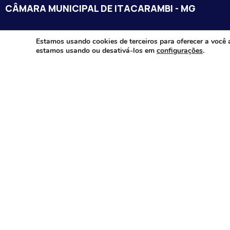
CÂMARA MUNICIPAL DE ITACARAMBI - MG
Endereço: Av. Juca Nascimento, n.º 240, Nossa Senhora de Fát
Estamos usando cookies de terceiros para oferecer a você 
estamos usando ou desativá-los em
configurações
.
Itacarambi/MG – CEP: 39470-000
Email:
Telefone:
Horário de Funcionamento: De segunda-à sexta-feira das 07:3
18:00
Dia e horários das sessões: :