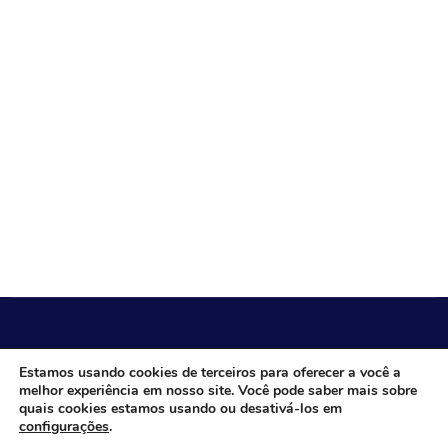
CÂMARA MUNICIPAL DE ITACARAMBI - MG
Estamos usando cookies de terceiros para oferecer a você a
melhor experiência em nosso site. Você pode saber mais sobre
quais cookies estamos usando ou desativá-los em
configurações
.
Endereço: Av. Juca Nascimento, n.º 240, Nossa Senhora