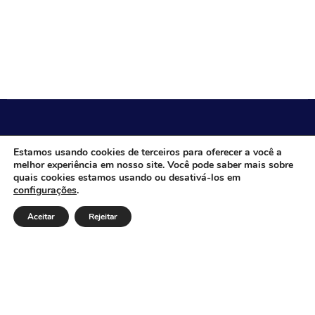
CÂMARA MUNICIPAL DE ITACARAMBI - MG
Estamos usando cookies de terceiros para oferecer a você a
melhor experiência em nosso site. Você pode saber mais sobre
quais cookies estamos usando ou desativá-los em
configurações
.
Endereço: Av. Juca Nascimento, n.º 240, Nossa Senhora
de Fátima, Itacarambi/MG – CEP: 39470-000 Email:
Aceitar
Rejeitar
Telefone: Horário de Funcionamento: De segunda-à
sexta-feira das 07:30 às 18:00 Dia e horários das sessões:
:
Institucional