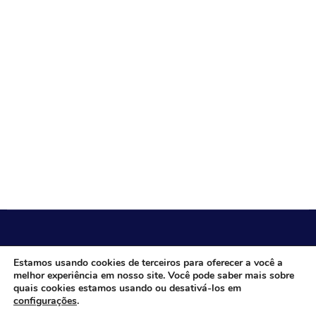
CÂMARA MUNICIPAL DE ITACARAMBI - MG
Estamos usando cookies de terceiros para oferecer a você a
melhor experiência em nosso site. Você pode saber mais sobre
quais cookies estamos usando ou desativá-los em
configurações
.
Endereço: Av. Juca Nascimento, n.º 240, Nossa Senhora