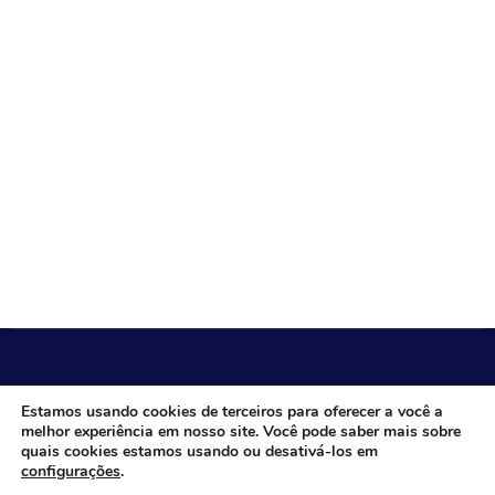
CÂMARA MUNICIPAL DE ITACARAMBI - MG
Estamos usando cookies de terceiros para oferecer a você a
melhor experiência em nosso site. Você pode saber mais sobre
quais cookies estamos usando ou desativá-los em
configurações
.
Endereço: Av. Juca Nascimento, n.º 240, Nossa Senhora