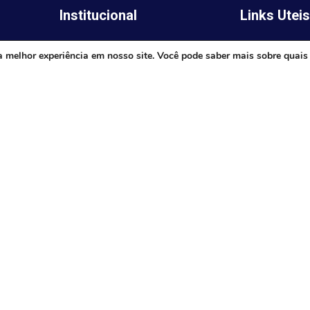
Institucional
Links Utei
Legislativo
ima,
Prefeitura de 
a melhor experiência em nosso site. Você pode saber mais sobre quais
Notícias
Governo do E
Transparência
Minas
Diário Oficial
TJ-MG
Mapa do Site
MP-MG
0 às