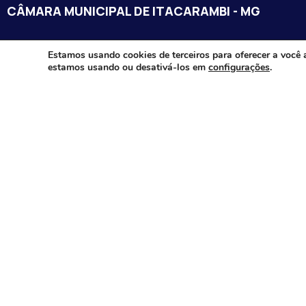
CÂMARA MUNICIPAL DE ITACARAMBI - MG
Endereço: Av. Juca Nascimento, n.º 240, Nossa Senhora de Fát
Estamos usando cookies de terceiros para oferecer a você 
estamos usando ou desativá-los em
configurações
.
Itacarambi/MG – CEP: 39470-000
Email:
Telefone:
Horário de Funcionamento: De segunda-à sexta-feira das 07:3
18:00
Dia e horários das sessões: :