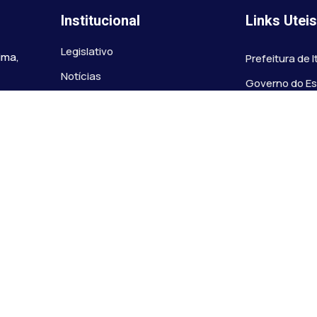
Institucional
Links Utei
Legislativo
ima,
Prefeitura de 
Notícias
Governo do E
Transparência
Minas
Diário Oficial
TJ-MG
Mapa do Site
MP-MG
0 às