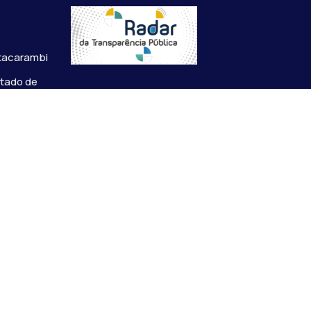
s
Itacarambi
stado de