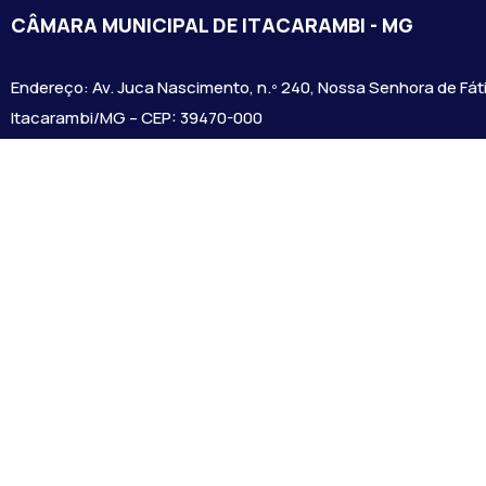
CÂMARA MUNICIPAL DE ITACARAMBI - MG
Endereço: Av. Juca Nascimento, n.º 240, Nossa Senhora de Fát
Itacarambi/MG – CEP: 39470-000
Email:
Telefone:
Horário de Funcionamento: De segunda-à sexta-feira das 07:3
18:00
Dia e horários das sessões: :