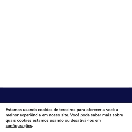
CÂMARA MUNICIPAL DE ITACARAMBI - MG
Estamos usando cookies de terceiros para oferecer a você a
melhor experiência em nosso site. Você pode saber mais sobre
quais cookies estamos usando ou desativá-los em
configurações
.
Endereço: Av. Juca Nascimento, n.º 240, Nossa Senhora