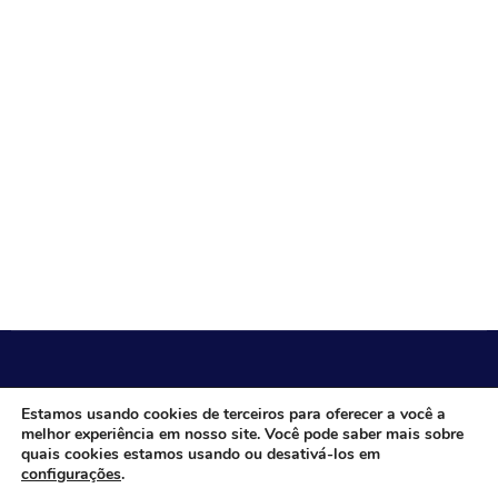
CÂMARA MUNICIPAL DE ITACARAMBI - MG
Estamos usando cookies de terceiros para oferecer a você a
melhor experiência em nosso site. Você pode saber mais sobre
quais cookies estamos usando ou desativá-los em
configurações
.
Endereço: Av. Juca Nascimento, n.º 240, Nossa Senhora