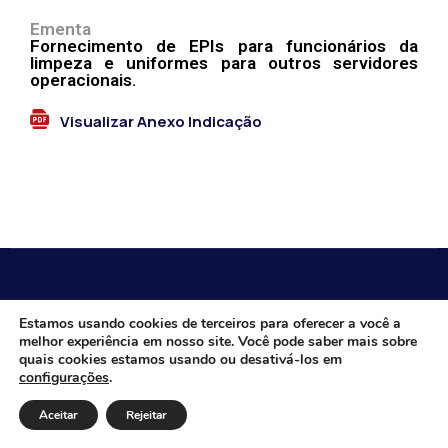
Ementa
Fornecimento de EPIs para funcionários da
limpeza e uniformes para outros servidores
operacionais.
Visualizar Anexo Indicação
CÂMARA MUNICIPAL DE ITACARAMBI - MG
Estamos usando cookies de terceiros para oferecer a você a
melhor experiência em nosso site. Você pode saber mais sobre
quais cookies estamos usando ou desativá-los em
configurações
.
Endereço: Av. Juca Nascimento, n.º 240, Nossa Senhora
de Fátima, Itacarambi/MG – CEP: 39470-000 Email:
Aceitar
Rejeitar
Telefone: Horário de Funcionamento: De segunda-à