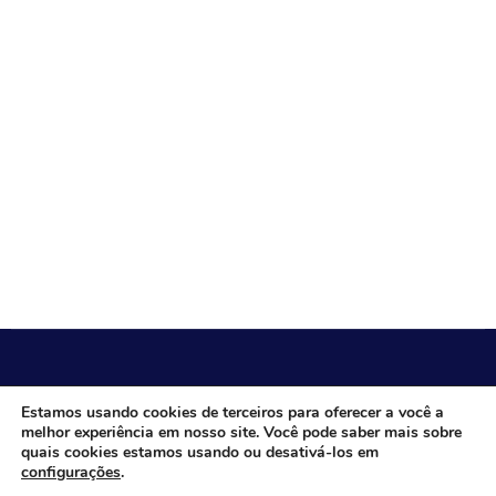
CÂMARA MUNICIPAL DE ITACARAMBI - MG
Estamos usando cookies de terceiros para oferecer a você a
melhor experiência em nosso site. Você pode saber mais sobre
quais cookies estamos usando ou desativá-los em
configurações
.
Endereço: Av. Juca Nascimento, n.º 240, Nossa Senhora