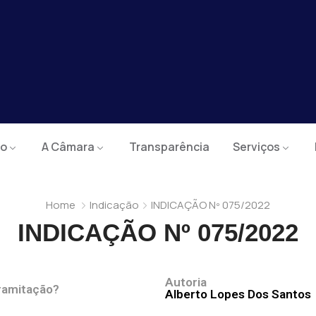
io
A Câmara
Transparência
Serviços
Home
Indicação
INDICAÇÃO Nº 075/2022
INDICAÇÃO Nº 075/2022
Autoria
ramitação?
Alberto Lopes Dos Santos
cessidade de reforma no galpão da Associação da Comuni