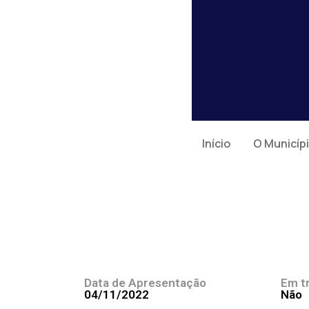
Início
O Municíp
Data de Apresentação
Em t
04/11/2022
Não
Ementa
Indico ao Poder Executivo Municipal, ne