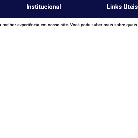
Institucional
Links Utei
Legislativo
ima,
Prefeitura de 
a melhor experiência em nosso site. Você pode saber mais sobre quais
Notícias
Governo do E
Transparência
Minas
Diário Oficial
TJ-MG
Mapa do Site
MP-MG
0 às