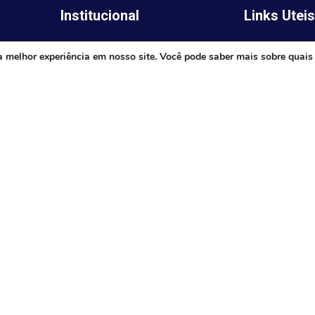
Institucional
Links Utei
Legislativo
ima,
Prefeitura de 
a melhor experiência em nosso site. Você pode saber mais sobre quais
Notícias
Governo do E
Transparência
Minas
Diário Oficial
TJ-MG
Mapa do Site
MP-MG
0 às