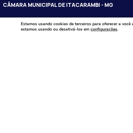
CÂMARA MUNICIPAL DE ITACARAMBI - MG
Endereço: Av. Juca Nascimento, n.º 240, Nossa Senhora de Fát
Estamos usando cookies de terceiros para oferecer a você 
estamos usando ou desativá-los em
configurações
.
Itacarambi/MG – CEP: 39470-000
Email:
Telefone:
Horário de Funcionamento: De segunda-à sexta-feira das 07:3
18:00
Dia e horários das sessões: :