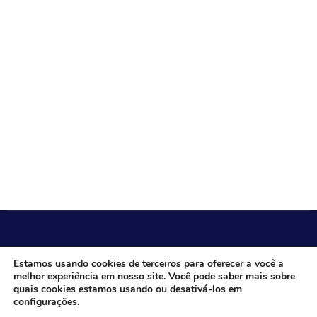
CÂMARA MUNICIPAL DE ITACARAMBI - MG
Estamos usando cookies de terceiros para oferecer a você a
melhor experiência em nosso site. Você pode saber mais sobre
quais cookies estamos usando ou desativá-los em
configurações
.
Endereço: Av. Juca Nascimento, n.º 240, Nossa Senhora