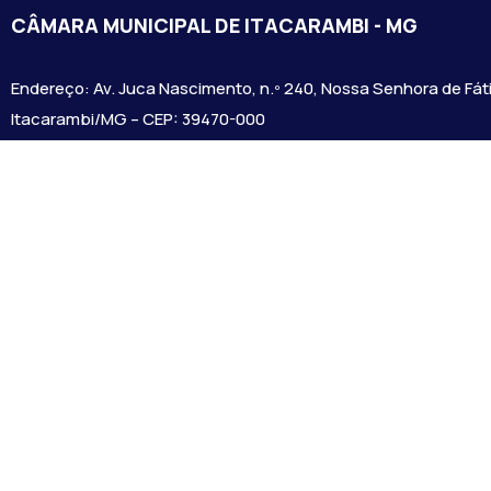
CÂMARA MUNICIPAL DE ITACARAMBI - MG
Endereço: Av. Juca Nascimento, n.º 240, Nossa Senhora de Fát
Itacarambi/MG – CEP: 39470-000
Email:
Telefone:
Horário de Funcionamento: De segunda-à sexta-feira das 07:3
18:00
Dia e horários das sessões: :