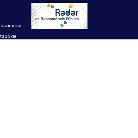
s
Itacarambi
stado de