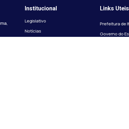
Institucional
Links Utei
Legislativo
ima,
Prefeitura de 
Notícias
Governo do E
Transparência
Minas
Diário Oficial
TJ-MG
Mapa do Site
MP-MG
0 às