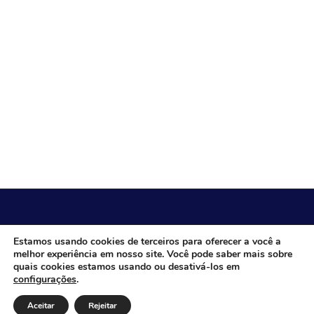
CÂMARA MUNICIPAL DE ITACARAMBI - MG
Estamos usando cookies de terceiros para oferecer a você a
melhor experiência em nosso site. Você pode saber mais sobre
quais cookies estamos usando ou desativá-los em
configurações
.
Endereço: Av. Juca Nascimento, n.º 240, Nossa Senhora de
Fátima, Itacarambi/MG – CEP: 39470-000 Email: Telefone:
Aceitar
Rejeitar