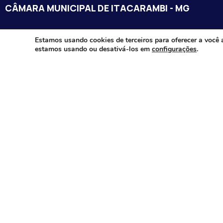
CÂMARA MUNICIPAL DE ITACARAMBI - MG
Endereço: Av. Juca Nascimento, n.º 240, Nossa Senhora de Fát
Estamos usando cookies de terceiros para oferecer a você 
estamos usando ou desativá-los em
configurações
.
Itacarambi/MG – CEP: 39470-000
Email:
Telefone:
Horário de Funcionamento: De segunda-à sexta-feira das 07:3
18:00
Dia e horários das sessões: :