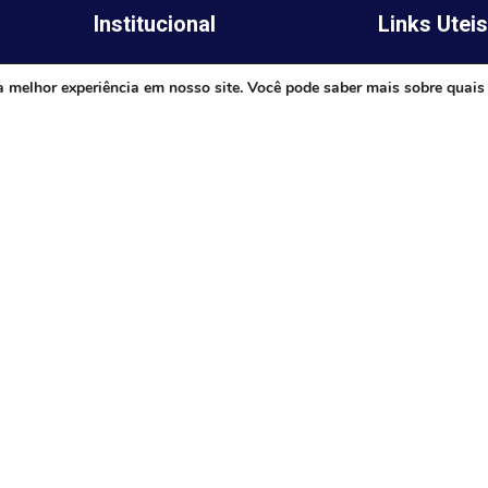
Institucional
Links Utei
Legislativo
ima,
Prefeitura de 
a melhor experiência em nosso site. Você pode saber mais sobre quais
Notícias
Governo do E
Transparência
Minas
Diário Oficial
TJ-MG
Mapa do Site
MP-MG
0 às