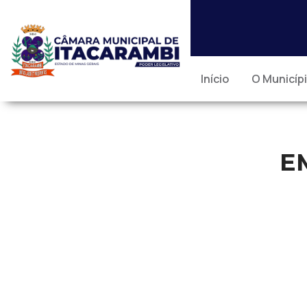
Início
O Municíp
E