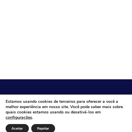
CÂMARA MUNICIPAL DE ITACARAMBI - MG
Estamos usando cookies de terceiros para oferecer a você a
melhor experiência em nosso site. Você pode saber mais sobre
quais cookies estamos usando ou desativá-los em
configurações
.
Endereço: Av. Juca Nascimento, n.º 240, Nossa Senhora de
Fátima, Itacarambi/MG – CEP: 39470-000 Email: Telefone:
Aceitar
Rejeitar