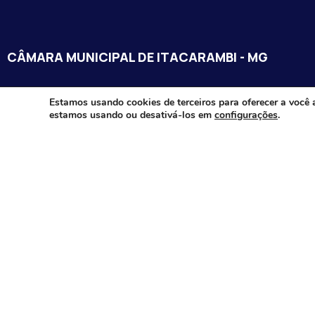
CÂMARA MUNICIPAL DE ITACARAMBI - MG
Endereço: Av. Juca Nascimento, n.º 240, Nossa Senhora de Fát
Estamos usando cookies de terceiros para oferecer a você 
estamos usando ou desativá-los em
configurações
.
Itacarambi/MG – CEP: 39470-000
Email:
Telefone:
Horário de Funcionamento: De segunda-à sexta-feira das 07:3
18:00
Dia e horários das sessões: :