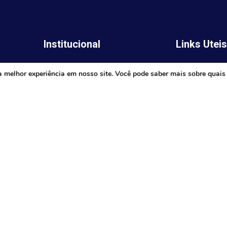
Institucional
Links Utei
Legislativo
ima,
Prefeitura de 
a melhor experiência em nosso site. Você pode saber mais sobre quais
Notícias
Governo do E
Transparência
Minas
Diário Oficial
TJ-MG
Mapa do Site
MP-MG
0 às