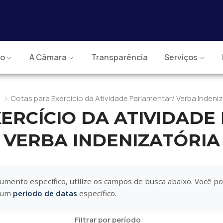
io
A Câmara
Transparência
Serviços
e
Cotas para Exercício da Atividade Parlamentar/ Verba Indeniz
ERCÍCIO DA ATIVIDAD
VERBA INDENIZATÓRIA
umento específico, utilize os campos de busca abaixo. Você p
r um
período de datas
específico.
Filtrar por período