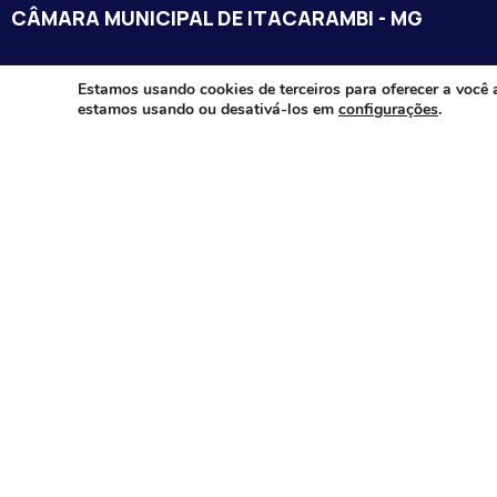
CÂMARA MUNICIPAL DE ITACARAMBI - MG
Endereço: Av. Juca Nascimento, n.º 240, Nossa Senhora de Fát
Estamos usando cookies de terceiros para oferecer a você 
estamos usando ou desativá-los em
configurações
.
Itacarambi/MG – CEP: 39470-000
Email:
Telefone:
Horário de Funcionamento: De segunda-à sexta-feira das 07:3
18:00
Dia e horários das sessões: :