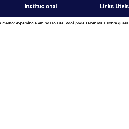
Institucional
Links Utei
Legislativo
ima,
Prefeitura de 
a melhor experiência em nosso site. Você pode saber mais sobre quais
Notícias
Governo do E
Transparência
Minas
Diário Oficial
TJ-MG
Mapa do Site
MP-MG
0 às