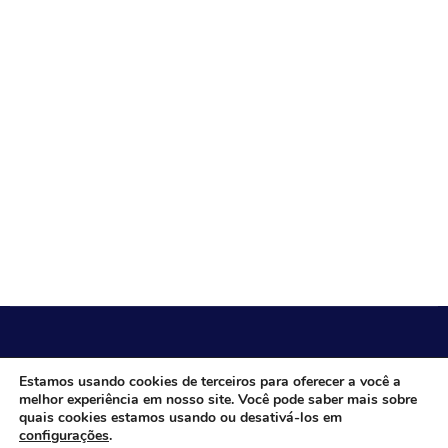
CÂMARA MUNICIPAL DE ITACARAMBI - MG
Estamos usando cookies de terceiros para oferecer a você a
melhor experiência em nosso site. Você pode saber mais sobre
quais cookies estamos usando ou desativá-los em
configurações
.
Endereço: Av. Juca Nascimento, n.º 240, Nossa Senhora