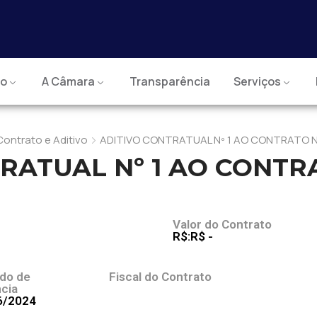
io
A Câmara
Transparência
Serviços
Contrato e Aditivo
ADITIVO CONTRATUAL Nº 1 AO CONTRATO N
RATUAL Nº 1 AO CONTRA
J
Valor do Contrato
R$:R$ -
odo de
Fiscal do Contrato
cia
6/2024