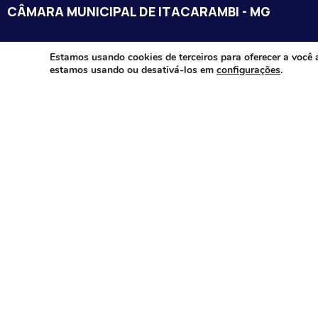
CÂMARA MUNICIPAL DE ITACARAMBI - MG
Endereço: Av. Juca Nascimento, n.º 240, Nossa Senhora de Fát
Estamos usando cookies de terceiros para oferecer a você 
estamos usando ou desativá-los em
configurações
.
Itacarambi/MG – CEP: 39470-000
Email:
Telefone:
Horário de Funcionamento: De segunda-à sexta-feira das 07:3
18:00
Dia e horários das sessões: :