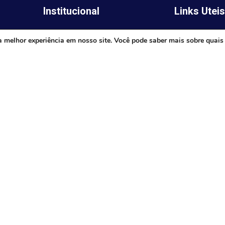
Institucional
Links Utei
Legislativo
ima,
Prefeitura de 
a melhor experiência em nosso site. Você pode saber mais sobre quais
Notícias
Governo do E
Transparência
Minas
Diário Oficial
TJ-MG
Mapa do Site
MP-MG
0 às