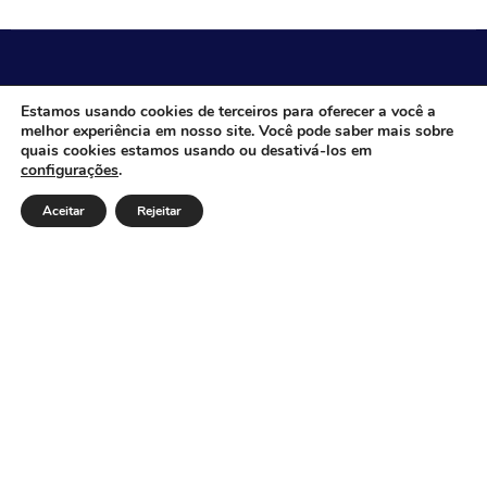
CÂMARA MUNICIPAL DE ITACARAMBI - MG
Estamos usando cookies de terceiros para oferecer a você a
melhor experiência em nosso site. Você pode saber mais sobre
quais cookies estamos usando ou desativá-los em
configurações
.
Endereço: Av. Juca Nascimento, n.º 240, Nossa Senhora
de Fátima, Itacarambi/MG – CEP: 39470-000 Email:
Aceitar
Rejeitar
Telefone: Horário de Funcionamento: De segunda-à
sexta-feira das 07:30 às 18:00 Dia e horários das sessões:
:
Institucional
Legislativo
Notícias
Transparência