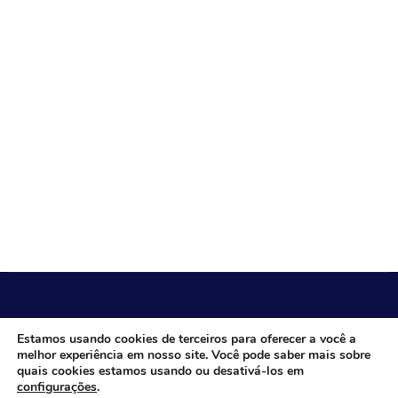
CÂMARA MUNICIPAL DE ITACARAMBI - MG
Estamos usando cookies de terceiros para oferecer a você a
melhor experiência em nosso site. Você pode saber mais sobre
quais cookies estamos usando ou desativá-los em
configurações
.
Endereço: Av. Juca Nascimento, n.º 240, Nossa Senhora