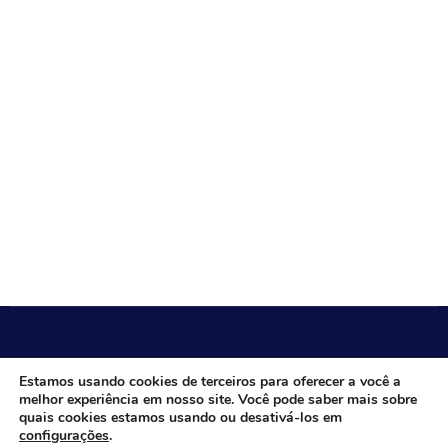
CÂMARA MUNICIPAL DE ITACARAMBI - MG
Estamos usando cookies de terceiros para oferecer a você a
melhor experiência em nosso site. Você pode saber mais sobre
quais cookies estamos usando ou desativá-los em
configurações
.
Endereço: Av. Juca Nascimento, n.º 240, Nossa Senhora