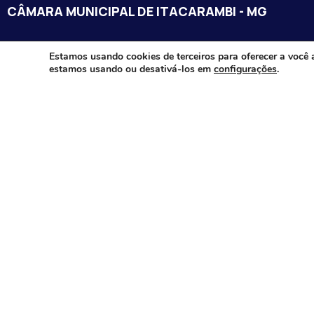
CÂMARA MUNICIPAL DE ITACARAMBI - MG
Endereço: Av. Juca Nascimento, n.º 240, Nossa Senhora de Fát
Estamos usando cookies de terceiros para oferecer a você 
estamos usando ou desativá-los em
configurações
.
Itacarambi/MG – CEP: 39470-000
Email:
Telefone:
Horário de Funcionamento: De segunda-à sexta-feira das 07:3
18:00
Dia e horários das sessões: :