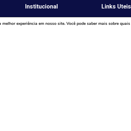
Institucional
Links Utei
Legislativo
ima,
Prefeitura de 
a melhor experiência em nosso site. Você pode saber mais sobre quais
Notícias
Governo do E
Transparência
Minas
Diário Oficial
TJ-MG
Mapa do Site
MP-MG
0 às