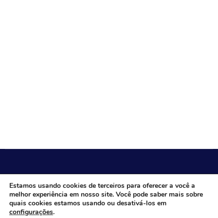
CÂMARA MUNICIPAL DE ITACARAMBI - MG
Estamos usando cookies de terceiros para oferecer a você a
melhor experiência em nosso site. Você pode saber mais sobre
quais cookies estamos usando ou desativá-los em
configurações
.
Endereço: Av. Juca Nascimento, n.º 240, Nossa Senhora