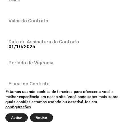
Valor do Contrato
Data de Assinatura do Contrato
01/10/2025
Período de Vigência
Fiscal do Contrato
Estamos usando cookies de terceiros para oferecer a você a
melhor experiência em nosso site. Você pode saber mais sobre
quais cookies estamos usando ou desativá-los em
Objeto da contratação
configurações
.
Contratação de empresa de engenharia especializada para
Aceitar
Rejeitar
elaboração de projeto de engenharia executivo, incluindo