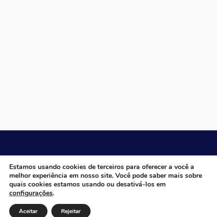
CÂMARA MUNICIPAL DE ITACARAMBI - MG
Estamos usando cookies de terceiros para oferecer a você a
melhor experiência em nosso site. Você pode saber mais sobre
quais cookies estamos usando ou desativá-los em
configurações
.
Endereço: Av. Juca Nascimento, n.º 240, Nossa Senhora de
Fátima, Itacarambi/MG – CEP: 39470-000 Email: Telefone:
Aceitar
Rejeitar