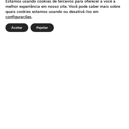
CÂMARA MUNICIPAL DE ITACARAMBI - MG
Estamos usando cookies de terceiros para oferecer a você a
melhor experiência em nosso site. Você pode saber mais sobre
quais cookies estamos usando ou desativá-los em
configurações
.
Endereço: Av. Juca Nascimento, n.º 240, Nossa Senhora de
Fátima, Itacarambi/MG – CEP: 39470-000 Email: Telefone:
Aceitar
Rejeitar
Horário de Funcionamento: De segunda-à sexta-feira das
07:30 às 18:00 Dia e horários das sessões: :
Institucional
Legislativo
Notícias
Transparência
Diário Oficial
Mapa do Site