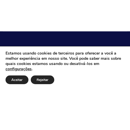
CÂMARA MUNICIPAL DE ITACARAMBI - MG
Estamos usando cookies de terceiros para oferecer a você a
melhor experiência em nosso site. Você pode saber mais sobre
quais cookies estamos usando ou desativá-los em
configurações
.
Endereço: Av. Juca Nascimento, n.º 240, Nossa Senhora
de Fátima, Itacarambi/MG – CEP: 39470-000 Email:
Aceitar
Rejeitar
Telefone: Horário de Funcionamento: De segunda-à
sexta-feira das 07:30 às 18:00 Dia e horários das sessões:
:
Institucional