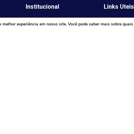
Institucional
Links Utei
Legislativo
ima,
Prefeitura de 
a melhor experiência em nosso site. Você pode saber mais sobre quais
Notícias
Governo do E
Transparência
Minas
Diário Oficial
TJ-MG
Mapa do Site
MP-MG
0 às