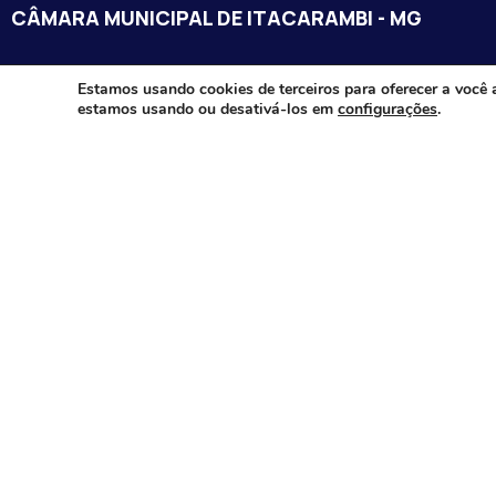
CÂMARA MUNICIPAL DE ITACARAMBI - MG
Endereço: Av. Juca Nascimento, n.º 240, Nossa Senhora de Fát
Estamos usando cookies de terceiros para oferecer a você 
estamos usando ou desativá-los em
configurações
.
Itacarambi/MG – CEP: 39470-000
Email:
Telefone:
Horário de Funcionamento: De segunda-à sexta-feira das 07:3
18:00
Dia e horários das sessões: :