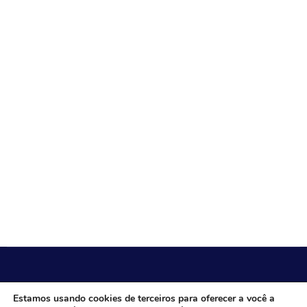
CÂMARA MUNICIPAL DE ITACARAMBI - MG
Estamos usando cookies de terceiros para oferecer a você a