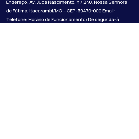
Endereço: Av. Juca Nascimento, n.º 240, Nossa Senhora
de Fátima, Itacarambi/MG – CEP: 39470-000 Email:
Telefone: Horário de Funcionamento: De segunda-à
sexta-feira das 07:30 às 18:00 Dia e horários das sessões:
:
Institucional
Legislativo
Notícias
Transparência
Diário Oficial
Mapa do Site
Links Uteis